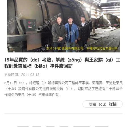
19年品質的（de）考驗，解總（zǒng）與王家騏（qí）工
程師赴東風標（biāo）準件廠回訪
更新時間：2011-03-13
3月13日（rì），總經理（lǐ）解總與我公司工程師王家騏、郭建寅、王通赴東風
（十堰）鍛鋼件有限公司進行技術交流（liú），期間拜訪了已經有二十餘年合
作關係的東風（十堰）汽車標準件有...
閱讀（dú）詳情