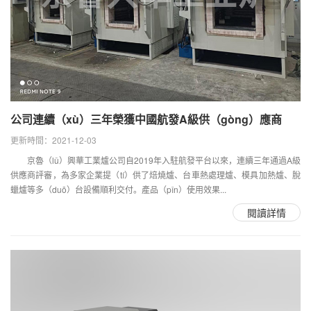
公司連續（xù）三年榮獲中國航發A級供（gòng）應商
更新時間：2021-12-03
京魯（lǔ）興華工業爐公司自2019年入駐航發平台以來，連續三年通過A級
供應商評審，為多家企業提（tí）供了焙燒爐、台車熱處理爐、模具加熱爐、脫
蠟爐等多（duō）台設備順利交付。產品（pǐn）使用效果...
閱讀詳情