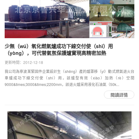
少無（wú）氧化燃氣爐成功下線交付使（shǐ）用
（yòng），可代替氣氛保護爐實現高精密加熱
更新時間：2012-12-18
我公司為寧波某緊固件企業設計生（shēng）產的爐罩移（yí）動式燃氣退火台
車爐成功下線交付使（shǐ）用，該爐型有效（xiào）加熱（rè）空間
9000&times;3000&times;2200mm，該退火爐采用液化石油氣（50k...
閱讀詳情