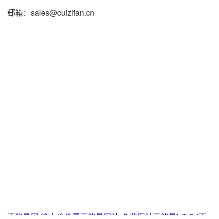
郵箱：sales@cuizifan.cn