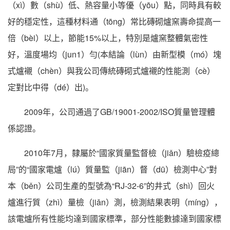
（xì）數（shù）低、熱容量小等優（yōu）點，同時具有較
好的穩定性，這種材料通（tōng）常比磚砌爐窯壽命提高一
倍（bèi）以上，節能15%以上，特別是爐窯整體氣密性
好，溫度場均（jun1）勻(本結論（lùn）由新型模（mó）塊
式爐襯（chèn）與我公司傳統磚砌式爐襯的性能測（cè）
定對比中得（dé）出)。
2009年，公司通過了GB/19001-2002/ISO質量管理體
係認證。
2010年7月，隸屬於“國家質量監督檢（jiǎn）驗檢疫總
局”的“國家電爐（lú）質量監（jiān）督（dū）檢測中心”對
本（běn）公司生產的型號為“RJ-32-6”的井式（shì）回火
爐進行質（zhì）量檢（jiǎn）測，檢測結果表明（míng），
該電爐所有性能均達到國家標準，部分性能數據達到國家標