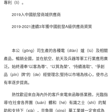
專利（lì）。
2019入中國航發商城供應商
2019-2021連續3年獲中國航發A級供應商資質
本公（gōng）司生產的各種電（diàn）爐（lú）及相關
產品，暢銷全國，並在航空、航天及兵器等軍工行業應用廣
泛。始終遵奉“以客為尊”、“以質為榮”、“持續進取”、“爭創
品（pǐn）牌”的（de）經營理念;堅持以市場為核心，使市占
有率逐步提高。
熱忱歡迎來自海內外的客戶來電來函聯係業務，光臨指
導!在社會各界團（tuán）體和（hé）有識之士（shì）的幫
助和支持下（xià），京魯興（xìng）華工業爐一定會成為