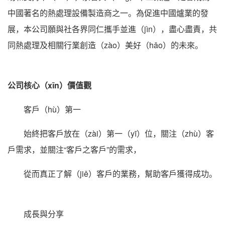
中國著名的熱處理設備製造商之一。為促進中國爐業的發
展，本公司願與社各界同仁攜手並進（jìn），盡心盡責，共
同熱處理及相關行業創造（zào）美好（hǎo）的未來。
公司核心（xīn）價值觀
客戶（hù）第一
始終把客戶放在（zài）第一（yī）位，關注（zhù）客
戶需求，並關注“客戶之客戶”的需求，
從而真正了解（jiě）客戶的業務，幫助客戶獲得成功。
成長與分享