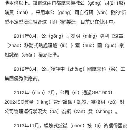
準兩倍以上。該電爐由首都航天機械公（gōng）司(211廠)
購買（mǎi），采用本公（gōng）司自行研（yán）發的“新
型不定型澆注組合爐（lú）襯”製造，目前仍在使用中。
2011年8月，公（gōng）司發明（míng）專利《爐罩
（zhào）移動式熱處理爐（lú）》獲（huò）國（guó）家
知識產（chǎn）權局批準。
2012年3月，公司獲評中（zhōng）國航天科（kē）工
集團優秀供應商。
2012年（nián）7月，公司（sī）通過GB/19001-
2002/ISO質量（liàng）管理體係再認證，審核組（zǔ）對
公司管理運行狀況大（dà）為讚（zàn）賞（shǎng）。
2013年11月，模塊式爐襯（chèn）技（jì）術獲得國家