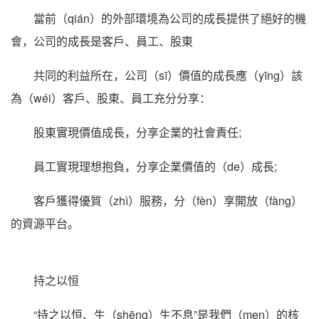
當前（qián）的外部環境為公司的成長提供了絕好的機
會，公司的成長是客戶、員工、股東
共同的利益所在，公司（sī）價值的成長應（yīng）該
為（wéi）客戶、股東、員工充分分享：
股東實現價值成長，分享企業的社會責任;
員工實現理想抱負，分享企業價值的（de）成長;
客戶獲得優質（zhì）服務，分（fèn）享開放（fàng）
的資源平台。
持之以恒
“持之以恒、生（shēng）生不息”是我們（men）的核