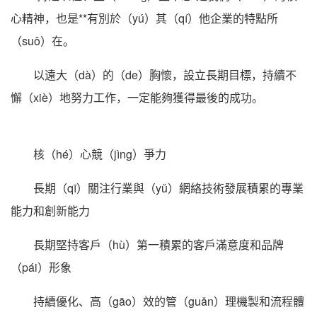
心精神，也是**有別於（yú）其（qí）他企業的特點所
（suǒ）在。
以遠大（dà）的（de）胸懷，設立長期目標，持續不
懈（xiè）地努力工作，一定能夠獲得最後的成功。
核（hé）心競（jìng）爭力
長期（qī）關注行業與（yǔ）網絡技術發展積累的專業
能力和創新能力
長期堅持客戶（hù）第一積累的客戶滿意度和品牌
（pái）形象
持續優化、高（gāo）效的管（guǎn）理機製和流程體