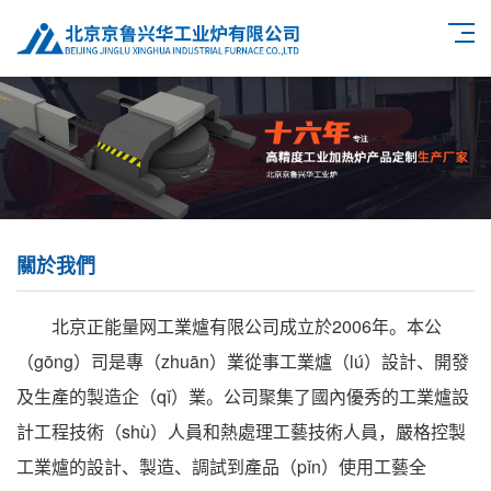
關於我們
北京正能量网工業爐有限公司成立於2006年。本公
（gōng）司是專（zhuān）業從事工業爐（lú）設計、開發
及生產的製造企（qǐ）業。公司聚集了國內優秀的工業爐設
計工程技術（shù）人員和熱處理工藝技術人員，嚴格控製
工業爐的設計、製造、調試到產品（pǐn）使用工藝全