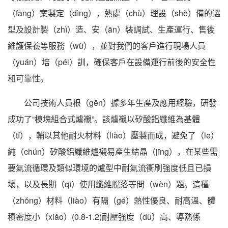
（fāng）案製定（dìng），熱處（chù）理設（shè）備的選
型及設計製（zhì）造、安（ān）裝調試、生產運行、售後
維護保養等服務（wù），並對我們的客戶進行現場人員
（yuán）培（péi）訓，確保客戶在設備運行前後的安全性
和可靠性。
公司技術人員根（gēn）據多年生產及應用經驗，研發
成功了“模塊組合式爐襯”。該爐襯以矽酸鋁纖維為基體
（tǐ），輔以其他耐火材料（liào）壓製而成，避免了（le）
純（chún）矽酸鋁纖維爐襯易產生結晶（jīng），在某些需
要氣流循環及類似環境的爐型中耐氣流衝刷強度低且已損
壞，以及長期（qī）使用纖維脫落等問（wèn）題。這種
（zhǒng）材料（liào）有隔（gé）熱性優良、耐高溫、體
積密度小（xiǎo）(0.8-1.2)耐壓強度（dù）高、導熱係