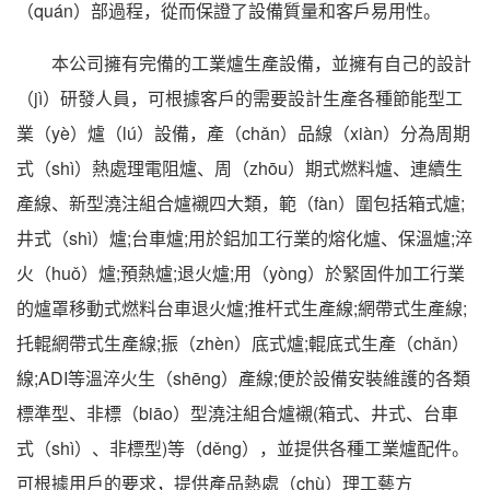
（quán）部過程，從而保證了設備質量和客戶易用性。
本公司擁有完備的工業爐生產設備，並擁有自己的設計
（jì）研發人員，可根據客戶的需要設計生產各種節能型工
業（yè）爐（lú）設備，產（chǎn）品線（xiàn）分為周期
式（shì）熱處理電阻爐、周（zhōu）期式燃料爐、連續生
產線、新型澆注組合爐襯四大類，範（fàn）圍包括箱式爐;
井式（shì）爐;台車爐;用於鋁加工行業的熔化爐、保溫爐;淬
火（huǒ）爐;預熱爐;退火爐;用（yòng）於緊固件加工行業
的爐罩移動式燃料台車退火爐;推杆式生產線;網帶式生產線;
托輥網帶式生產線;振（zhèn）底式爐;輥底式生產（chǎn）
線;ADI等溫淬火生（shēng）產線;便於設備安裝維護的各類
標準型、非標（biāo）型澆注組合爐襯(箱式、井式、台車
式（shì）、非標型)等（děng），並提供各種工業爐配件。
可根據用戶的要求，提供產品熱處（chù）理工藝方