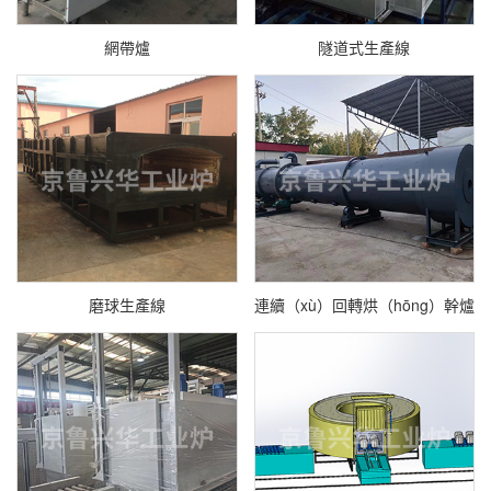
網帶爐
隧道式生產線
磨球生產線
連續（xù）回轉烘（hōng）幹爐