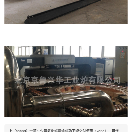
上（shàng）一篇：
少無氧化燃氣爐成功下線交付使用（yòng），可代替氣（qì）氛保（bǎo）護爐（lú）實現高精密（mì）加熱