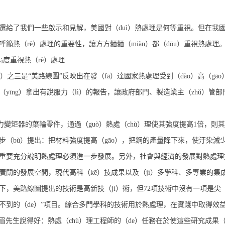
還給了我們一些啟示和見解，美國對（duì）熱處理是何等重視。但在我
呼籲熱（rè）處理的重要性，讓方方麵麵（miàn）都（dōu）重視熱處理
高度重視熱（rè）處理
í）之三是
“
美路線圖
”
反映出在發（fā）達國家熱處理受到（dào）高（gā
（yīng）拿出有說服力（lì）的報告，讓政府部門、製造業主（zhǔ）管
力變矩器的葉輪零件，通過（guò）熱處（chù）理使其強度提高
1
倍，則其
步（bù）提出：把材料強度提高（gāo），把鋼的產量降下來，使汙染減
重要充分說明熱處理必須進一步發展。另外，社會與經濟的發展對熱處理提出
廣闊的發展空間，現代高科（kē）技成果以及（jí）多學科、多專業的集
下，美路線圖提出的技術是高新技（jì）術，但
72
項技術中沒有一項是尖（j
不到的（de）
”
項目。綜合多門學科的技術用於熱處理，在實踐中取得效
仲眉先生說得好：熱處（chù）理工程師的（de）任務在於使這些研究成果