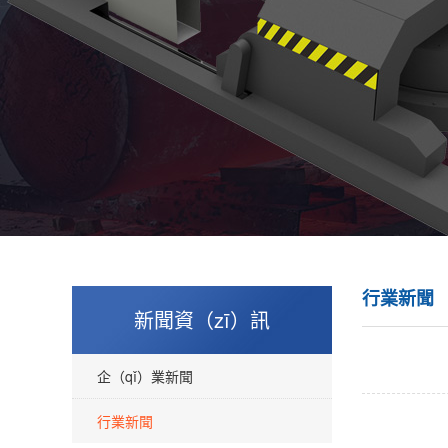
行業新聞
新聞資（zī）訊
企（qǐ）業新聞
行業新聞