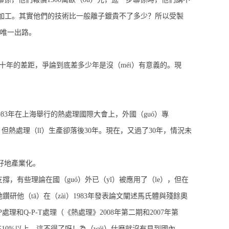
去那裏加工。其實他們的技術比一般離子鍍貴不了多少？所以受製
是唯一出路。
年的差距，爭論到底差多少年是沒（méi）有意義的。現
983
年在上海舉行的熱處理國際大會上，外國（guó）專
，但熱處理（lǐ）生產卻落後
30
年。現在，又過了
30
年，情況未
好地產業化。
，有些理論在國（guó）外已（yǐ）被應用了（le），但在
研他（tā）在（zài）
1983
年發表論文闡述馬氏體與殘餘奧
P
處理和
Q-P-T
處理（《熱處理》
2008
年第二期和
2007
年第
在
10%
以上，這不得了呀！為（wéi）什麽就沒有見到國內