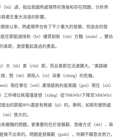
言不（bú）諱，指出我國熱處理界的落後和存在問題，分析熱
必將產生重大深遠的影響。
革開放以來，熱處理界也有了不少重大的發展，但過去的發
在節能減排和（hé）優質創新（xīn）方麵（miàn）。要站
平的差距，激發奮起直追的勇氣。
ù）大（dà）差（chà）距，而且差距在迅速擴大。
“
美路線
，勢（shì）將陷入（rù）深重（chóng）的危機。
en）現在單位（wèi）產值能耗約是美國（guó）現在（zài）
工件噸位耗電僅是想（xiǎng）從
700kWh/t
下降至
500kWh/t
們提出的節能
80%
還是有根據（jù）的。舉例，如將形變熱處
shì）很大的。
是技術層麵的問題，更重要的在於發展觀、思維方式（shì）、政
項是做不出來的。問題是發展觀（guān），你願不願意去努力，