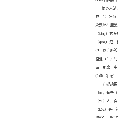
很多人講
來，我（wǒ
永遠壓在產業
（fāng）
（qīng）楚
也可以這麽說，
陸進（jìn）
區，那麽，中（
(2)
驚（jīng
在鄉鎮民
目前，有些（
（yú）人，
（kǒu）是
150
℃
，即可使