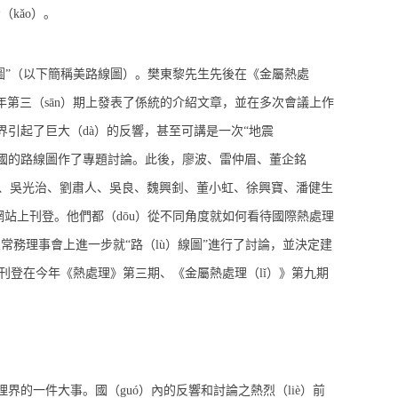
kǎo）。
圖
”
（以下簡稱美路線圖）。樊東黎先生先後在《金屬熱處
年第三（sān）期上發表了係統的介紹文章，並在多次會議上作
理界引起了巨大（dà）的反響，甚至可講是一次
“
地震
國的路線圖作了專題討論。此後，廖波、雷仲眉、董企銘
、唐電、吳光治、劉肅人、吳良、魏興釗、董小虹、徐興寶、潘健生
網站上刊登。他們都（dōu）從不同角度就如何看待國際熱處理
二次常務理事會上進一步就
“
路（lù）線圖
”
進行了討論，並決定建
，刊登在今年《熱處理》第三期、《金屬熱處理（lǐ）》第九期
理界的一件大事。國（guó）內的反響和討論之熱烈（liè）前