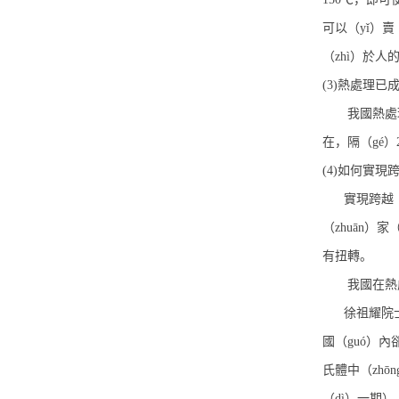
可以（yǐ）
（zhì）於人
(3)
熱處理已
我國熱處
在，隔（gé）
(4)
如何實現
實現跨越
（zhuān）
有扭轉。
我國在熱
徐祖耀院
國（guó）
氏體中（zhō
（dì）一期