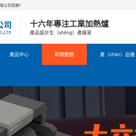
爐有限公司官網！
十六年專注工業加熱爐
產品設計生（shēng）產廠家
產品中心
新聞動態
產（chǎn）品優